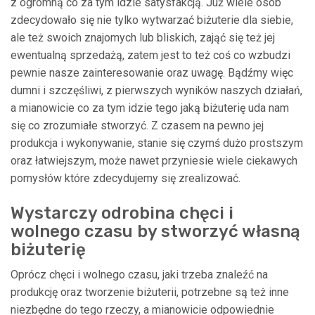
z ogromną co za tym idzie satysfakcją. Już wiele osób
zdecydowało się nie tylko wytwarzać biżuterie dla siebie,
ale też swoich znajomych lub bliskich, zająć się też jej
ewentualną sprzedażą, zatem jest to też coś co wzbudzi
pewnie nasze zainteresowanie oraz uwagę. Bądźmy więc
dumni i szczęśliwi, z pierwszych wyników naszych działań,
a mianowicie co za tym idzie tego jaką biżuterię uda nam
się co zrozumiałe stworzyć. Z czasem na pewno jej
produkcja i wykonywanie, stanie się czymś dużo prostszym
oraz łatwiejszym, może nawet przyniesie wiele ciekawych
pomysłów które zdecydujemy się zrealizować.
Wystarczy odrobina chęci i
wolnego czasu by stworzyć własną
biżuterię
Oprócz chęci i wolnego czasu, jaki trzeba znaleźć na
produkcję oraz tworzenie biżuterii, potrzebne są też inne
niezbędne do tego rzeczy, a mianowicie odpowiednie