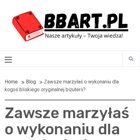
Skip
BBart.pl
to
content
Nasze artykuły – Twoja wiedza!
Primary
Menu
Home
Blog
Zawsze marzyłaś o wykonaniu dla
kogoś bliskiego oryginalnej biżuterii?
Zawsze marzyłaś
o wykonaniu dla