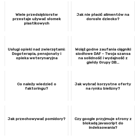
Wiele przedsiębiorstw
Jak nie płacić alimentów na
przestaje używać słomek
dorosłe dziecko?
plastikowych
Usługi opieki nad zwierzętami:
Wciąż godne zaufania ciągniki
Dogoterapia, pensjonaty i
siodłowe DAF – Twoja szansa
opieka weterynaryjna
na solidność i wydajność z
giełdy Grupy DB...
Co należy wiedzieć o
Jak wybrać korzystne oferty
faktoringu?
na rynku bielizny?
Jak przechowywać pomidory?
Czy google przyjmuje strony z
blokadą javascript do
indeksowania?