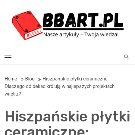
Skip
BBart.pl
to
content
Nasze artykuły – Twoja wiedza!
Primary
Menu
Home
Blog
Hiszpańskie płytki ceramiczne:
Dlaczego od dekad królują w najlepszych projektach
wnętrz?
Hiszpańskie płytki
ceramiczne: