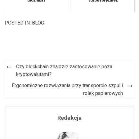
dłużnika?
turbosprężarek
POSTED IN:
BLOG
Czy blockchain znajdzie zastosowanie poza
Nawigacja
kryptowalutami?
wpisu
Ergonomiczne rozwiązania przy transporcie szpul i
rolek papierowych
Redakcja