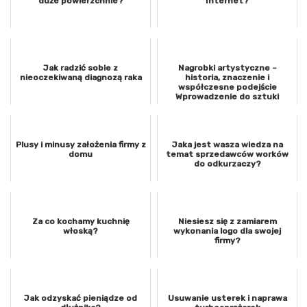
duże powierzchnie?
Internet?
Jak radzić sobie z
Nagrobki artystyczne –
nieoczekiwaną diagnozą raka
historia, znaczenie i
współczesne podejście
Wprowadzenie do sztuki
nagrobnej
Plusy i minusy założenia firmy z
Jaka jest wasza wiedza na
domu
temat sprzedawców worków
do odkurzaczy?
Za co kochamy kuchnię
Niesiesz się z zamiarem
włoską?
wykonania logo dla swojej
firmy?
Jak odzyskać pieniądze od
Usuwanie usterek i naprawa