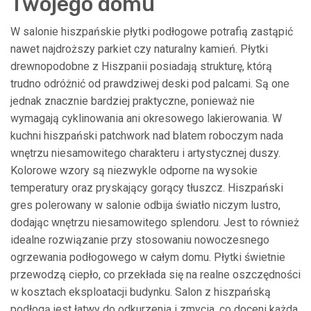
Twojego domu
W salonie hiszpańskie płytki podłogowe potrafią zastąpić
nawet najdroższy parkiet czy naturalny kamień. Płytki
drewnopodobne z Hiszpanii posiadają strukturę, którą
trudno odróżnić od prawdziwej deski pod palcami. Są one
jednak znacznie bardziej praktyczne, ponieważ nie
wymagają cyklinowania ani okresowego lakierowania. W
kuchni hiszpański patchwork nad blatem roboczym nada
wnętrzu niesamowitego charakteru i artystycznej duszy.
Kolorowe wzory są niezwykle odporne na wysokie
temperatury oraz pryskający gorący tłuszcz. Hiszpański
gres polerowany w salonie odbija światło niczym lustro,
dodając wnętrzu niesamowitego splendoru. Jest to również
idealne rozwiązanie przy stosowaniu nowoczesnego
ogrzewania podłogowego w całym domu. Płytki świetnie
przewodzą ciepło, co przekłada się na realne oszczędności
w kosztach eksploatacji budynku. Salon z hiszpańską
podłogą jest łatwy do odkurzenia i zmycia, co doceni każda