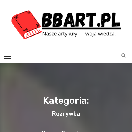
Skip
BBart.pl
to
content
Nasze artykuły – Twoja wiedza!
Primary
Menu
Kategoria:
Rozrywka