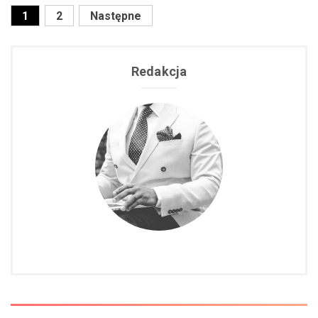
1
2
Następne
Stronicowanie
wpisów
Redakcja