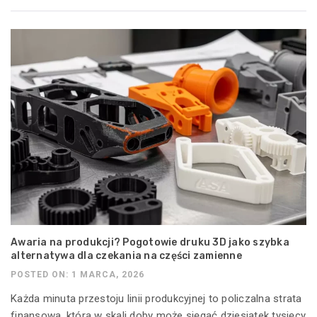
Awaria na produkcji? Pogotowie druku 3D jako szybka
alternatywa dla czekania na części zamienne
POSTED ON: 1 MARCA, 2026
Każda minuta przestoju linii produkcyjnej to policzalna strata
finansowa, która w skali doby może sięgać dziesiątek tysięcy