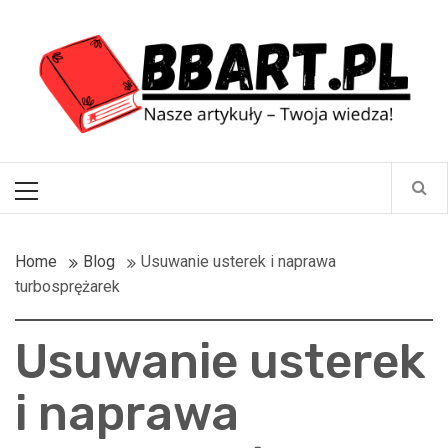
Skip
BBart.pl
to
content
Nasze artykuły – Twoja wiedza!
Primary
Menu
Home
Blog
Usuwanie usterek i naprawa
turbosprężarek
Usuwanie usterek
i naprawa