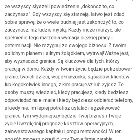
że wszyscy słyszeli powiedzenie „dokończ to, co
zaczynasz”. Gdy wszyscy się starzeją, łatwo jest zdać
sobie sprawę, że o wiele trudniej jest zakończyć to, co
zaczynasz, niż ludzie myślą. Każdy może marzyć, ale
spełnienie tego marzenia wymaga ciężkiej pracy i
determinacji. Nie rezygnuj ze swojego biznesu. Z twoim
solidnym planem i silnym żołądkiem, wytrwaj!Ważne jest,
aby wyznaczać granice. Są kluczowe dla tych, którzy
pracują w domu. Każdy w twoim życiu będzie potrzebował
granic, twoich dzieci, współmałżonka, sąsiadów, klientów
lub kogokolwiek innego, z kim pracujesz lub żyjesz. Te
osoby muszą wiedzieć, kiedy pracujesz, kiedy będziesz
odpowiadać na e-maile i kiedy będziesz odbierać telefony,
a kiedy nie. Im lepiej potrafisz ustalać i egzekwować
granice, tym wydajniejszy będzie Twój biznes i Twoje
życie.Uwzględnij prognozę kosztów operacyjnych,
zainwestowanego kapitału i progu rentowności. W ten
sposób możesz określić, czy Twoja firma zarabia