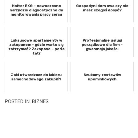
Holter EKG – nowoczesne
Gospodyni dom owa czy nie
narzędzie diagnostyczne do
masz czegoś dosyć?
monitorowania pracy serca
Luksusowe apartamenty w
Profesjonalne usługi
zakopanem - gdzie warto się
porządkowe dla firm –
zatrzymać? Zakopane – perła
gwarancja jakości
tatr
Jaki utwardzacz do lakieru
Szukamy zestawów
samochodowego zakupić?
upominkowych
POSTED IN:
BIZNES