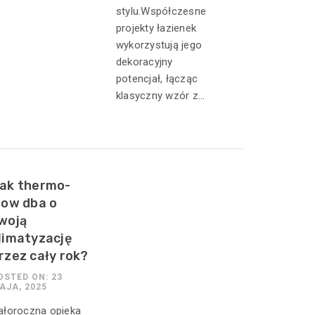
stylu.Współczesne
projekty łazienek
wykorzystują jego
dekoracyjny
potencjał, łącząc
klasyczny wzór z...
ak thermo-
low dba o
woją
limatyzację
rzez cały rok?
OSTED ON: 23
AJA, 2025
ałoroczna opieka