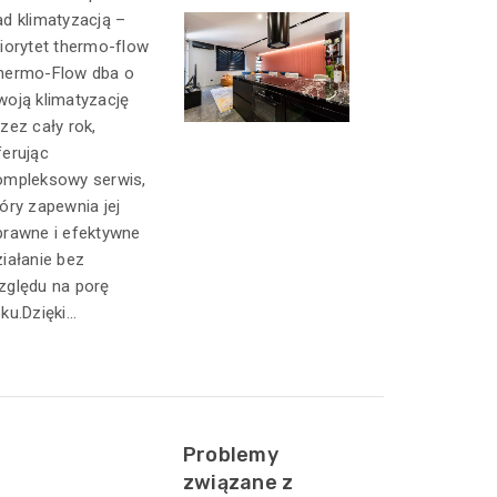
ad klimatyzacją –
riorytet thermo-flow
hermo-Flow dba o
woją klimatyzację
rzez cały rok,
ferując
ompleksowy serwis,
tóry zapewnia jej
prawne i efektywne
ziałanie bez
zględu na porę
ku.Dzięki...
Problemy
związane z