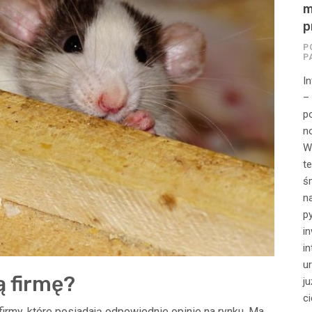
m
p
P
P
I
–
p
n
W
t
ś
n
p
i
in
u
 firmę?
ju
ci
firmy, które posiadają odpowiednie opinie na rynku. Ma