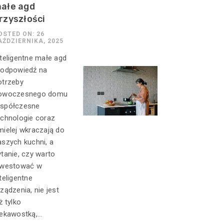
ałe agd
rzyszłości
OSTED ON: 26
AŹDZIERNIKA, 2025
nteligentne małe agd
 odpowiedź na
otrzeby
owoczesnego domu
spółczesne
echnologie coraz
mielej wkraczają do
aszych kuchni, a
ytanie, czy warto
nwestować w
teligentne
rządzenia, nie jest
ż tylko
ekawostką,...