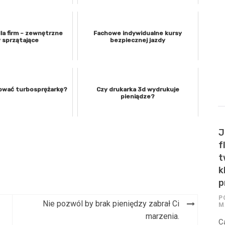
la firm – zewnętrzne
Fachowe indywidualne kursy
y sprzątające
bezpiecznej jazdy
ować turbosprężarkę?
Czy drukarka 3d wydrukuje
pieniądze?
J
f
t
k
p
P
Nie pozwól by brak pieniędzy zabrał Ci
M
marzenia.
C