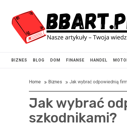
Skip
BBart.pl
to
content
Nasze artykuły – Twoja wiedza!
BIZNES
BLOG
DOM
FINANSE
HANDEL
MOTO
Home
Biznes
Jak wybrać odpowiednią firm
Jak wybrać odp
szkodnikami?