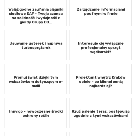
Wciąż godne zaufania ciągniki
Zarządzanie informacjami
siodłowe DAF – Twoja szansa
poufnymi w firmie
na solidność i wydajność z
giełdy Grupy DB...
Usuwanie usterek i naprawa
Interesuje cię wyłącznie
turbosprężarek
profesjonalny sprzęt
wędkarski?
Promuj świat dzięki tym
Projektant wnętrz Kraków
wskazówkom dotyczącym e-
opinie – co klienci cenią
maili
najbardziej?
Innvigo - nowoczesne środki
Rzuć palenie teraz, postępując
ochrony roślin
zgodnie z tymi wskazówkami