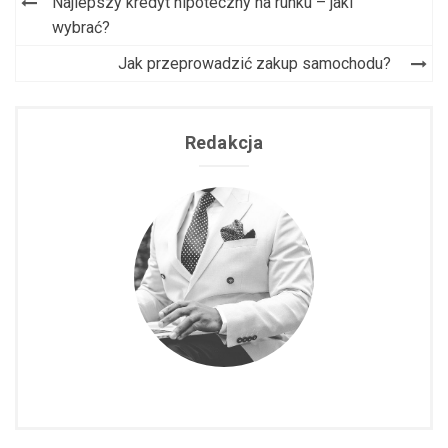
Najlepszy kredyt hipoteczny na runku – jaki
Nawigacja
wybrać?
wpisu
Jak przeprowadzić zakup samochodu?
Redakcja