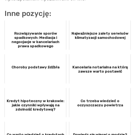
Inne pozycję:
Rozwiązywanie sporów
Najważniejsze zalety serwisów
spadkowych: Mediacja i
klimatyzacji samochodowej
negocjacje w kancelariach
prawa spadkowego
Choroby podstawy źdźbła
Kancelaria notarialna na którą
zawsze warto postawić
Kredyt hipoteczny w krakowie:
Co trzeba wiedzieć o
jakie czynniki wpływają na
oczyszczaczu powietrza
zdolność kredytową?
Co warto wiedzieć o kredytach
Dowiedz się więcej o modzie?