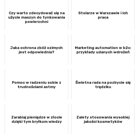
Czy warto zdecydować się na
Stolarze w Warszawie i ich
użycie maszyn do tynkowania
praca
powierzchni
Jaka ochrona zbóż ozimych
Marketing automation w b2c:
jest odpowiednia?
przykłady udanych wdrożeń
Pomoc w radzeniu sobie z
Świetna rada na pozbycie się
trudnościami astmy
trądziku
Zarabiaj pieniądze w złocie
Zalety stosowania wysokiej
dzięki tym bryłkom wiedzy
jakości kosmetyków