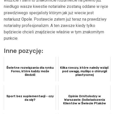
widzicie i sami to znakomicie rozumiecie na pewno już
niedługo wasze kwestie notarialne zostaną oddane w ręce
prawdziwego specjalisty którym jak już wiecie jest
notariusz Opole
. Postawcie zatem już teraz na prawdziwy
notarialny profesjonalizm. A ten zawsze kiedy tylko
będziecie chcieli znajdziecie właśnie w tym znakomitym
punkcie.
Inne pozycję:
Świetne rozwiązania dla rynku
Kilka rzeczy, które należy wziąć
Forex, które każdy może
pod uwagę, myśląc o chirurgii
śledzić
plastycznej
Sport bez suplementacji - czy
Opinie Ornitolodzy w
da się?
Warszawie: Doświadczenia
Klientów w Świecie Ptaków