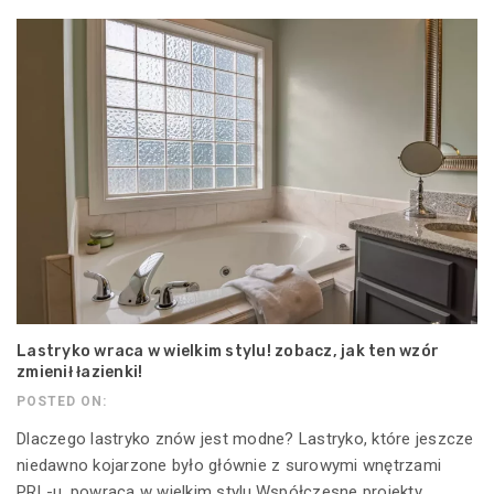
Lastryko wraca w wielkim stylu! zobacz, jak ten wzór
zmienił łazienki!
POSTED ON:
Dlaczego lastryko znów jest modne? Lastryko, które jeszcze
niedawno kojarzone było głównie z surowymi wnętrzami
PRL-u, powraca w wielkim stylu.Współczesne projekty