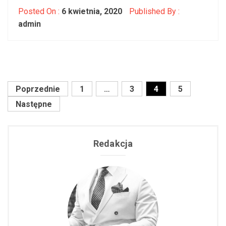
Posted On :
6 kwietnia, 2020
Published By :
admin
Poprzednie
1
…
3
4
5
Stronicowanie
Następne
wpisów
Redakcja