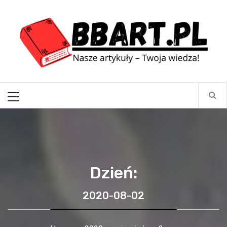
Skip
BBart.pl
to
content
Nasze artykuły – Twoja wiedza!
Primary
Menu
Dzień:
2020-08-02