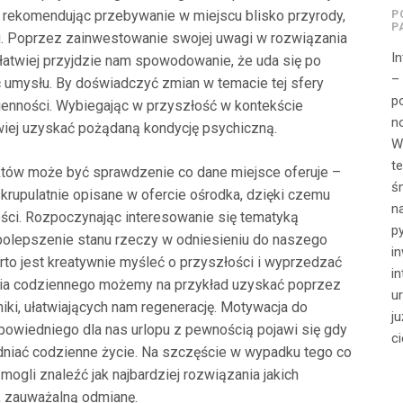
, rekomendując przebywanie w miejscu blisko przyrody,
P
P
u. Poprzez zainwestowanie swojej uwagi w rozwiązania
I
łatwiej przyjdzie nam spowodowanie, że uda się po
–
umysłu. By doświadczyć zmian w temacie tej sfery
p
ienności. Wybiegając w przyszłość w kontekście
n
iej uzyskać pożądaną kondycję psychiczną.
W
t
któw może być sprawdzenie co dane miejsce oferuje –
ś
rupulatnie opisane w ofercie ośrodka, dzięki czemu
n
ości. Rozpoczynając interesowanie się tematyką
p
 polepszenie stanu rzeczy w odniesieniu do naszego
i
arto jest kreatywnie myśleć o przyszłości i wyprzedzać
in
dnia codziennego możemy na przykład uzyskać poprzez
u
ki, ułatwiających nam regenerację. Motywacja do
ju
owiedniego dla nas urlopu z pewnością pojawi się gdy
ci
niać codzienne życie. Na szczęście w wypadku tego co
gli znaleźć jak najbardziej rozwiązania jakich
, zauważalną odmianę.