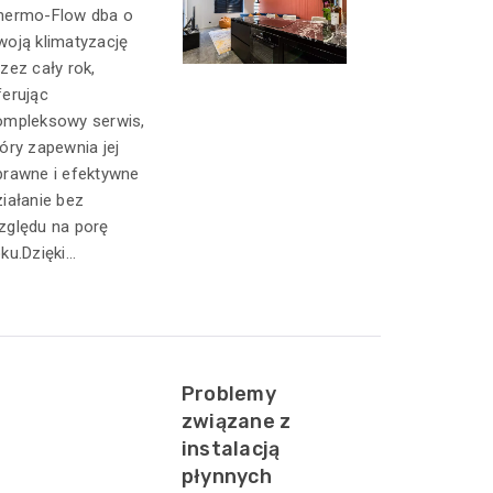
hermo-Flow dba o
woją klimatyzację
rzez cały rok,
ferując
ompleksowy serwis,
tóry zapewnia jej
prawne i efektywne
ziałanie bez
zględu na porę
ku.Dzięki...
Problemy
związane z
instalacją
płynnych