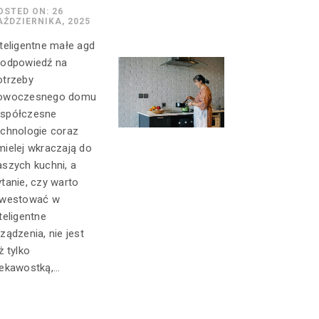
OSTED ON: 26
AŹDZIERNIKA, 2025
nteligentne małe agd
 odpowiedź na
otrzeby
owoczesnego domu
spółczesne
echnologie coraz
mielej wkraczają do
aszych kuchni, a
ytanie, czy warto
nwestować w
teligentne
rządzenia, nie jest
ż tylko
ekawostką,...