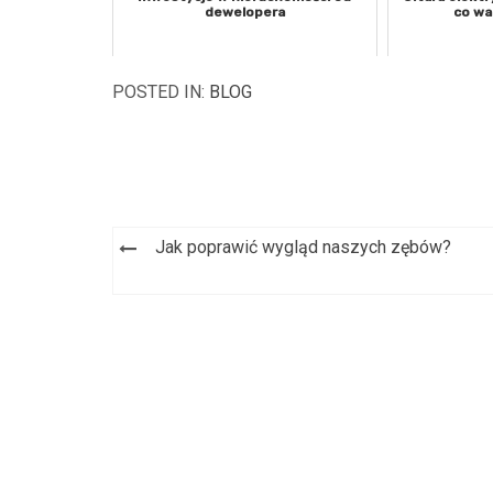
dewelopera
co wa
POSTED IN:
BLOG
Jak poprawić wygląd naszych zębów?
Nawigacja
wpisu