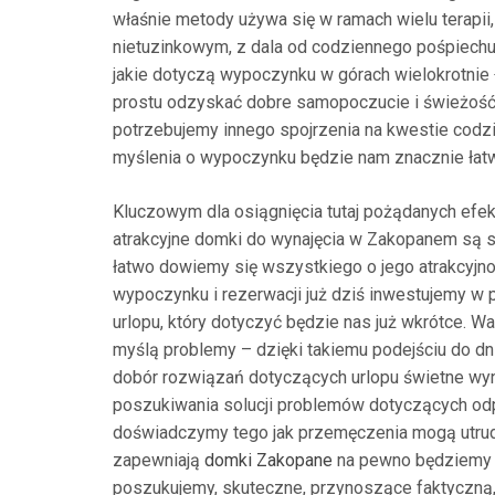
właśnie metody używa się w ramach wielu terapii
nietuzinkowym, z dala od codziennego pośpiech
jakie dotyczą wypoczynku w górach wielokrotnie 
prostu odzyskać dobre samopoczucie i świeżość 
potrzebujemy innego spojrzenia na kwestie codz
myślenia o wypoczynku będzie nam znacznie łatw
Kluczowym dla osiągnięcia tutaj pożądanych efe
atrakcyjne domki do wynajęcia w Zakopanem są sk
łatwo dowiemy się wszystkiego o jego atrakcyjn
wypoczynku i rezerwacji już dziś inwestujemy w
urlopu, który dotyczyć będzie nas już wkrótce. W
myślą problemy – dzięki takiemu podejściu do 
dobór rozwiązań dotyczących urlopu świetne wyni
poszukiwania solucji problemów dotyczących odp
doświadczymy tego jak przemęczenia mogą utrud
zapewniają
domki Zakopane
na pewno będziemy mo
poszukujemy, skuteczne, przynoszące faktyczną