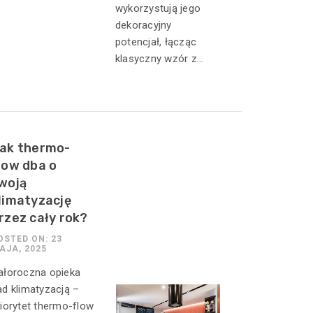
wykorzystują jego
dekoracyjny
potencjał, łącząc
klasyczny wzór z...
ak thermo-
low dba o
woją
limatyzację
rzez cały rok?
OSTED ON: 23
AJA, 2025
ałoroczna opieka
ad klimatyzacją –
riorytet thermo-flow