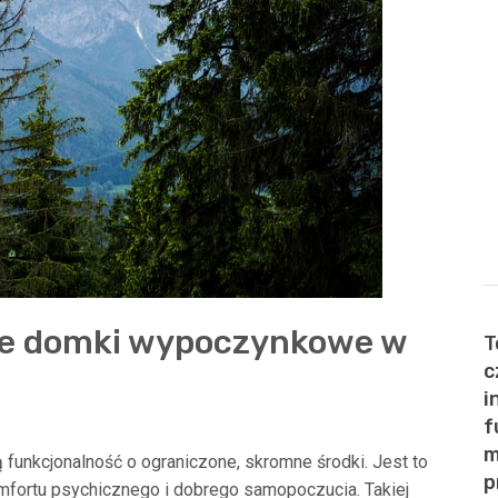
ne domki wypoczynkowe w
T
c
i
f
m
funkcjonalność o ograniczone, skromne środki. Jest to
p
mfortu psychicznego i dobrego samopoczucia. Takiej