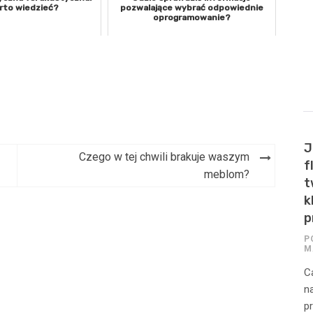
rto wiedzieć?
pozwalające wybrać odpowiednie
oprogramowanie?
J
Czego w tej chwili brakuje waszym
f
meblom?
t
k
p
P
M
C
n
p