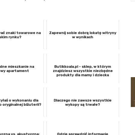
wać znaki towarowe na
Zapewnij sobie dobrą lokatę witryny
skim rynku?
w wynikach
dne mieszkanie na
Butikkoala.pl - sklep, w którym
owy apartament
znajdziesz wszystkie niezbędne
produkty dla mamy i dziecka
yłaś o wykonaniu dla
Dlaczego nie zawsze wszystkie
o oryginalnej biżuterii?
wykopy są trwałe?
yczna vs. akustyczna:
Gdzie sprawdzić informacje