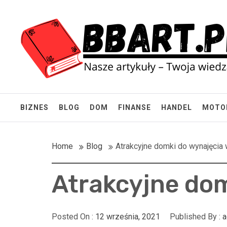
Skip
BBart.pl
to
content
Nasze artykuły – Twoja wiedza!
BIZNES
BLOG
DOM
FINANSE
HANDEL
MOTO
Home
Blog
Atrakcyjne domki do wynajęci
Atrakcyjne do
Posted On :
12 września, 2021
Published By :
a