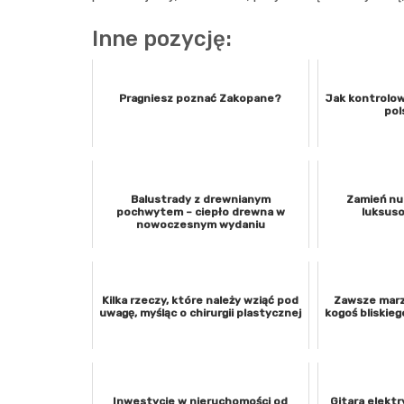
Inne pozycję:
Pragniesz poznać Zakopane?
Jak kontrolo
pol
Balustrady z drewnianym
Zamień nu
pochwytem – ciepło drewna w
luksus
nowoczesnym wydaniu
Kilka rzeczy, które należy wziąć pod
Zawsze marz
uwagę, myśląc o chirurgii plastycznej
kogoś bliskieg
Inwestycje w nieruchomości od
Gitara elektr