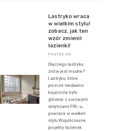
Lastryko wraca
w wielkim stylu!
zobacz, jak ten
wzór zmienił
łazienki!
POSTED ON:
Dlaczego lastryko
znów jest modne?
Lastryko, które
jeszcze niedawno
kojarzone było
głównie z surowymi
wnętrzami PRL-u,
powraca w wielkim
stylu.Współczesne
projekty łazienek