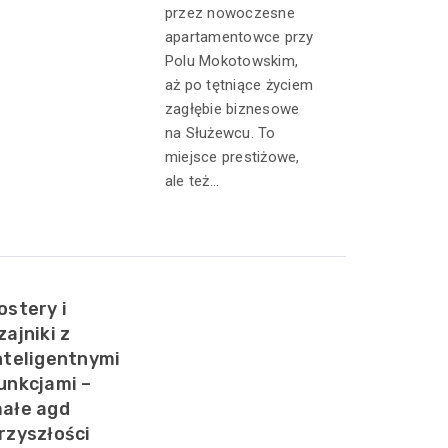
przez nowoczesne
apartamentowce przy
Polu Mokotowskim,
aż po tętniące życiem
zagłębie biznesowe
na Służewcu. To
miejsce prestiżowe,
ale też...
ostery i
zajniki z
nteligentnymi
unkcjami –
ałe agd
rzyszłości