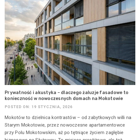
Prywatność i akustyka – dlaczego żaluzje fasadowe to
konieczność w nowoczesnych domach na Mokotowie
POSTED ON: 19 STYCZNIA, 2026
Mokotów to dzielnica kontrastów – od zabytkowych willi na
Starym Mokotowie, przez nowoczesne apartamentowce
przy Polu Mokotowskim, aż po tętniące życiem zagłębie
biznesowe na Służewcu. To miejsce prestiżowe, ale też...