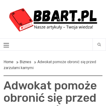
Skip
BBart.pl
to
content
Nasze artykuły – Twoja wiedza!
Primary
Menu
Home
Biznes
Adwokat pomoże obronić się przed
zarzutami karnymi
Adwokat pomoże
obronić się przed