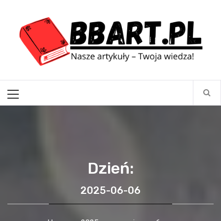
Skip
BBart.pl
to
content
Nasze artykuły – Twoja wiedza!
Primary
Menu
Dzień:
2025-06-06