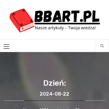
Skip
BBart.pl
to
content
Nasze artykuły – Twoja wiedza!
Primary
Menu
Dzień:
2024-08-22