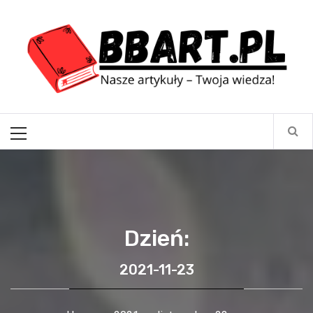
Skip
BBart.pl
to
content
Nasze artykuły – Twoja wiedza!
Primary
Menu
Dzień:
2021-11-23