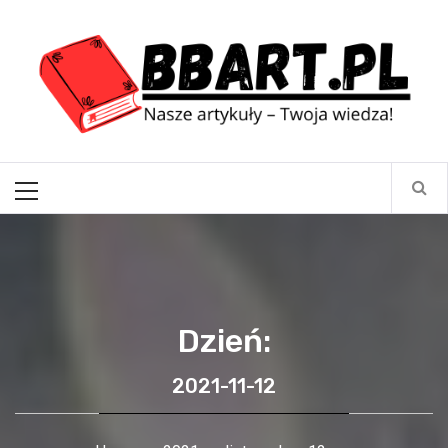
Skip
BBart.pl
to
content
Nasze artykuły – Twoja wiedza!
Primary
Menu
Dzień:
2021-11-12